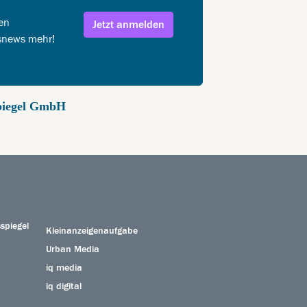
en
Jetzt anmelden
snews mehr!
spiegel GmbH
spiegel
Kleinanzeigenaufgabe
Urban Media
iq media
iq digital