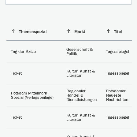
Themenspezial
Markt
Titel
Gesellschaft &
Tag der Katze
Tagesspiegel
Politik
Kultur, Kunst &
Ticket
Tagesspiegel
Literatur
Regionaler
Potsdamer
Potsdam Mittelmark
Handel &
Neueste
Spezial (Verlagsbeilage)
Dienstleistungen
Nachrichten
Kultur, Kunst &
Ticket
Tagesspiegel
Literatur