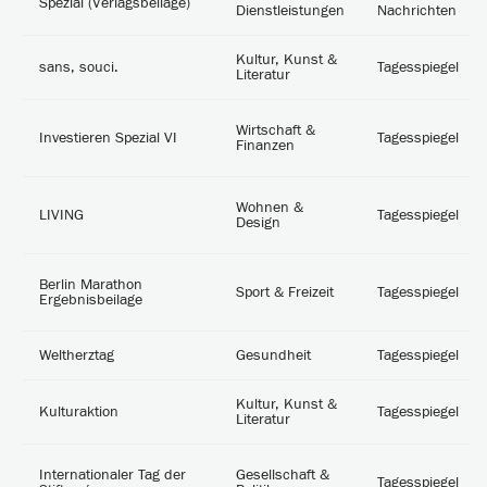
Spezial (Verlagsbeilage)
Dienstleistungen
Nachrichten
Kultur, Kunst &
sans, souci.
Tagesspiegel
Literatur
Wirtschaft &
Investieren Spezial VI
Tagesspiegel
Finanzen
Wohnen &
LIVING
Tagesspiegel
Design
Berlin Marathon
Sport & Freizeit
Tagesspiegel
Ergebnisbeilage
Weltherztag
Gesundheit
Tagesspiegel
Kultur, Kunst &
Kulturaktion
Tagesspiegel
Literatur
Internationaler Tag der
Gesellschaft &
Tagesspiegel