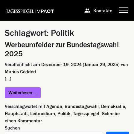
Kontakte
Schlagwort:
Politik
Werbeumfelder zur Bundestagswahl
2025
Veröffentlicht am
Dezember 19, 2024
(Januar 29, 2025)
von
Marius Göddert
[…]
from Werbeumfelder zur Bundestagswahl 2025
Weiterlesen …
Verschlagwortet mit
Agenda
,
Bundestagswahl
,
Demokratie
,
Hauptstadt
,
Leitmedium
,
Politik
,
Tagesspiegel
Schreibe
zu Werbeumfelder zur Bundestagswahl 2025
einen Kommentar
Suchen