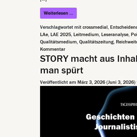
from Werden Sie Teil vom La
Weiterlesen …
Verschlagwortet mit
crossmedial
,
Entscheiden
LAe
,
LAE 2025
,
Leitmedium
,
Leseranalyse
,
Po
Qualitätsmedium
,
Qualitätszeitung
,
Reichweit
zu Werden Sie Teil vom Land- un
Kommentar
STORY macht aus Inhal
man spürt
Veröffentlicht am
März 3, 2026
(Juni 3, 2026)