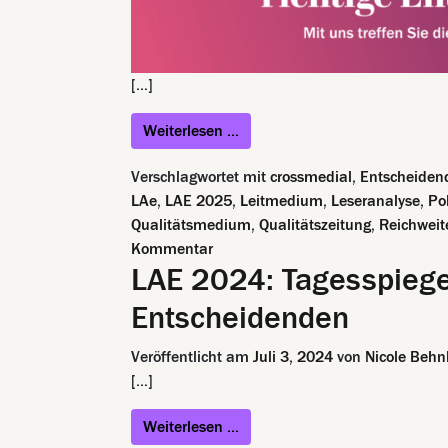
[…]
from LAE 2025: Tagesspiegel m
Weiterlesen …
Verschlagwortet mit
crossmedial
,
Entscheiden
LAe
,
LAE 2025
,
Leitmedium
,
Leseranalyse
,
Po
Qualitätsmedium
,
Qualitätszeitung
,
Reichweit
zu LAE 2025: Tagesspiegel mit sta
Kommentar
LAE 2024: Tagesspiegel
Entscheidenden
Veröffentlicht am
Juli 3, 2024
von
Nicole Behn
[…]
from LAE 2024: Tagesspiegel m
Weiterlesen …