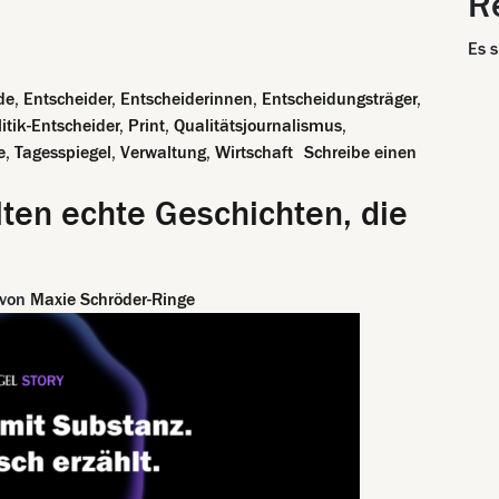
R
nd- und Genussmarkt 2026
Es 
de
,
Entscheider
,
Entscheiderinnen
,
Entscheidungsträger
,
litik-Entscheider
,
Print
,
Qualitätsjournalismus
,
e
,
Tagesspiegel
,
Verwaltung
,
Wirtschaft
Schreibe einen
d Genussmarkt 2026
ten echte Geschichten, die
von
Maxie Schröder-Ringe