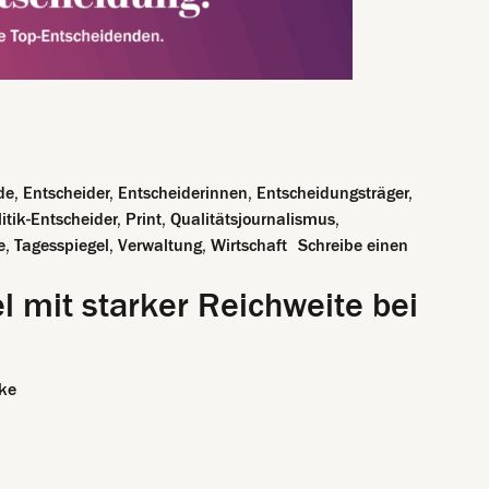
it starker Reichweite bei Entscheidenden
de
,
Entscheider
,
Entscheiderinnen
,
Entscheidungsträger
,
litik-Entscheider
,
Print
,
Qualitätsjournalismus
,
e
,
Tagesspiegel
,
Verwaltung
,
Wirtschaft
Schreibe einen
rker Reichweite bei Entscheidenden
 mit starker Reichweite bei
ke
it starker Reichweite bei Entscheidenden