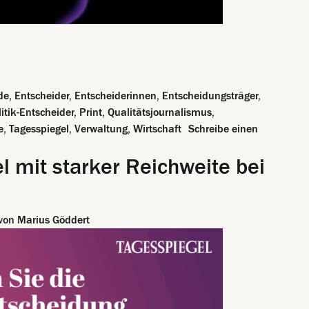
n echte Geschichten, die man spürt
de
,
Entscheider
,
Entscheiderinnen
,
Entscheidungsträger
,
litik-Entscheider
,
Print
,
Qualitätsjournalismus
,
e
,
Tagesspiegel
,
Verwaltung
,
Wirtschaft
Schreibe einen
e Geschichten, die man spürt
 mit starker Reichweite bei
von
Marius Göddert