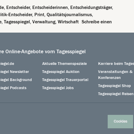
de
,
Entscheider
,
Entscheiderinnen
,
Entscheidungsträger
,
litik-Entscheider
,
Print
,
Qualitätsjournalismus
,
e
,
Tagesspiegel
,
Verwaltung
,
Wirtschaft
Schreibe einen
rker Reichweite bei Entscheidenden
re Online-Angebote vom Tagesspiegel
iegel.de
Aktuelle Themenspeziale
Karriere beim Tages
iegel Newsletter
Tagesspiegel Auktion
Veranstaltungen &
Konferenzen
piegel Background
Tagesspiegel Trauerportal
Tagesspiegel Shop
iegel Podcasts
Tagesspiegel Jobs
Tagesspiegel Reisen
Cookies