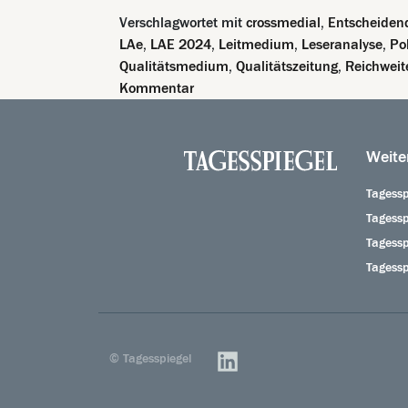
Verschlagwortet mit
crossmedial
,
Entscheiden
LAe
,
LAE 2024
,
Leitmedium
,
Leseranalyse
,
Po
Qualitätsmedium
,
Qualitätszeitung
,
Reichweit
zu LAE 2024: Tagesspiegel mit sta
Kommentar
Weite
Tagessp
Tagessp
Tagess
Tagessp
© Tagesspiegel