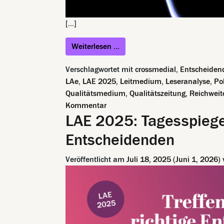
[…]
from STORY macht aus Inhalte
Weiterlesen …
Verschlagwortet mit
crossmedial
,
Entscheiden
LAe
,
LAE 2025
,
Leitmedium
,
Leseranalyse
,
Po
Qualitätsmedium
,
Qualitätszeitung
,
Reichweit
zu STORY macht aus Inhalten echt
Kommentar
LAE 2025: Tagesspiegel
Entscheidenden
Veröffentlicht am
Juli 18, 2025
(Juni 1, 2026)